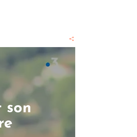
 son
re