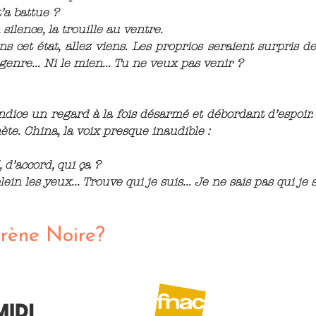
t’a battue ?
silence, la trouille au ventre.
ns cet état, allez viens. Les proprios seraient surpris d
e genre... Ni le mien... Tu ne veux pas venir ?
dice un regard à la fois désarmé et débordant d’espoir. 
te. China, la voix presque inaudible :
 d’accord, qui ça ?
ein les yeux... Trouve qui je suis... Je ne sais pas qui je s
irène Noire?