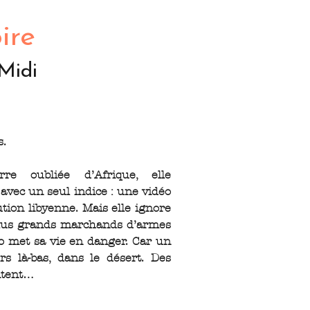
ire
Midi
s.
rre oubliée d’Afrique, elle
avec un seul indice : une vidéo
ution libyenne. Mais elle ignore
plus grands marchands d’armes
éo met sa vie en danger. Car un
urs là-bas, dans le désert. Des
itent…