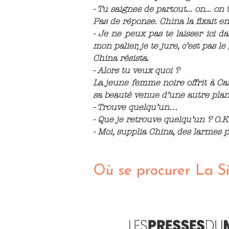
- Tu saignes de partout... on... on 
Pas de réponse. China la fixait en 
- Je ne peux pas te laisser ici da
mon palier, je te jure, c’est pas l
China résista.
- Alors tu veux quoi ?
La jeune femme noire offrit à Can
sa beauté venue d’une autre planè
- Trouve quelqu’un…
- Que je retrouve quelqu’un ? O.K,
- Moi, supplia China, des larmes pl
Où se procurer La S