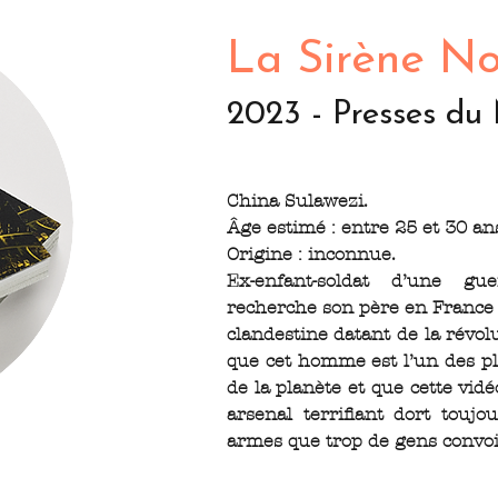
La Sirène No
2023 - Presses du 
China Sulawezi.
Âge estimé : entre 25 et 30 an
Origine : inconnue.
Ex-enfant-soldat d’une gue
recherche son père en France 
clandestine datant de la révol
que cet homme est l’un des 
de la planète et que cette vid
arsenal terrifiant dort toujo
armes que trop de gens convo